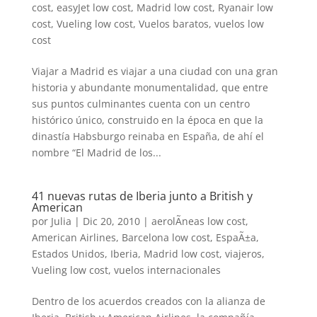
cost
,
easyJet low cost
,
Madrid low cost
,
Ryanair low
cost
,
Vueling low cost
,
Vuelos baratos
,
vuelos low
cost
Viajar a Madrid es viajar a una ciudad con una gran
historia y abundante monumentalidad, que entre
sus puntos culminantes cuenta con un centro
histórico único, construido en la época en que la
dinastía Habsburgo reinaba en España, de ahí el
nombre “El Madrid de los...
41 nuevas rutas de Iberia junto a British y
American
por
Julia
|
Dic 20, 2010
|
aerolÃ­neas low cost
,
American Airlines
,
Barcelona low cost
,
EspaÃ±a
,
Estados Unidos
,
Iberia
,
Madrid low cost
,
viajeros
,
Vueling low cost
,
vuelos internacionales
Dentro de los acuerdos creados con la alianza de