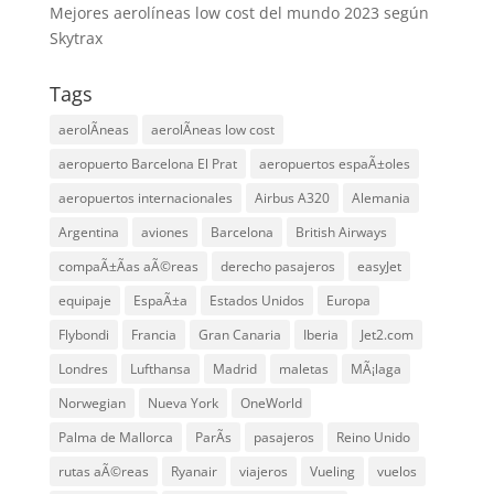
Mejores aerolíneas low cost del mundo 2023 según
Skytrax
Tags
aerolÃ­neas
aerolÃ­neas low cost
aeropuerto Barcelona El Prat
aeropuertos espaÃ±oles
aeropuertos internacionales
Airbus A320
Alemania
Argentina
aviones
Barcelona
British Airways
compaÃ±Ã­as aÃ©reas
derecho pasajeros
easyJet
equipaje
EspaÃ±a
Estados Unidos
Europa
Flybondi
Francia
Gran Canaria
Iberia
Jet2.com
Londres
Lufthansa
Madrid
maletas
MÃ¡laga
Norwegian
Nueva York
OneWorld
Palma de Mallorca
ParÃ­s
pasajeros
Reino Unido
rutas aÃ©reas
Ryanair
viajeros
Vueling
vuelos