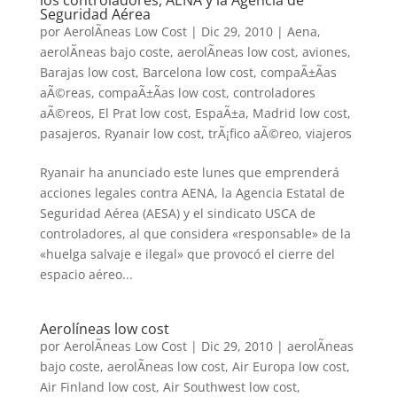
los controladores, AENA y la Agencia de
Seguridad Aérea
por
AerolÃ­neas Low Cost
|
Dic 29, 2010
|
Aena
,
aerolÃ­neas bajo coste
,
aerolÃ­neas low cost
,
aviones
,
Barajas low cost
,
Barcelona low cost
,
compaÃ±Ã­as
aÃ©reas
,
compaÃ±Ã­as low cost
,
controladores
aÃ©reos
,
El Prat low cost
,
EspaÃ±a
,
Madrid low cost
,
pasajeros
,
Ryanair low cost
,
trÃ¡fico aÃ©reo
,
viajeros
Ryanair ha anunciado este lunes que emprenderá
acciones legales contra AENA, la Agencia Estatal de
Seguridad Aérea (AESA) y el sindicato USCA de
controladores, al que considera «responsable» de la
«huelga salvaje e ilegal» que provocó el cierre del
espacio aéreo...
Aerolíneas low cost
por
AerolÃ­neas Low Cost
|
Dic 29, 2010
|
aerolÃ­neas
bajo coste
,
aerolÃ­neas low cost
,
Air Europa low cost
,
Air Finland low cost
,
Air Southwest low cost
,