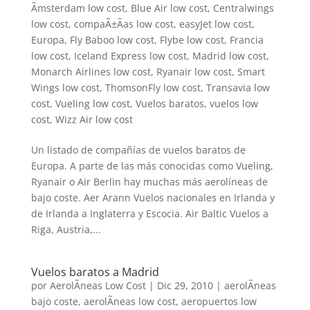
Ãmsterdam low cost
,
Blue Air low cost
,
Centralwings
low cost
,
compaÃ±Ã­as low cost
,
easyJet low cost
,
Europa
,
Fly Baboo low cost
,
Flybe low cost
,
Francia
low cost
,
Iceland Express low cost
,
Madrid low cost
,
Monarch Airlines low cost
,
Ryanair low cost
,
Smart
Wings low cost
,
ThomsonFly low cost
,
Transavia low
cost
,
Vueling low cost
,
Vuelos baratos
,
vuelos low
cost
,
Wizz Air low cost
Un listado de compañías de vuelos baratos de
Europa. A parte de las más conocidas como Vueling,
Ryanair o Air Berlin hay muchas más aerolíneas de
bajo coste. Aer Arann Vuelos nacionales en Irlanda y
de Irlanda a Inglaterra y Escocia. Air Baltic Vuelos a
Riga, Austria,...
Vuelos baratos a Madrid
por
AerolÃ­neas Low Cost
|
Dic 29, 2010
|
aerolÃ­neas
bajo coste
,
aerolÃ­neas low cost
,
aeropuertos low