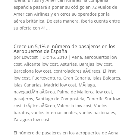
Iberia, British y American Airlines, la compañía
española pasará a poner su código en 72 vuelos de
American Airlines y en otros 86 operados por la
aérea británica. De esta manera, Iberia cuenta entre
su oferta con 41...
Crece un 5,1% el número de pasajeros en los
Aeropuertos de España
por
Lowcost
|
Dic 16, 2010
|
Aena
,
aeropuertos low
cost
,
Alicante low cost
,
Asturias
,
Barajas low cost
,
Barcelona low cost
,
controladores aÃ©reos
,
El Prat
low cost
,
Fuerteventura
,
Gran Canaria
,
Islas Baleares
,
Islas Canarias
,
Madrid low cost
,
MÃ¡laga
,
navegaciÃ³n aÃ©rea
,
Palma de Mallorca low cost
,
pasajeros
,
Santiago de Compostela
,
Tenerife Sur low
cost
,
trÃ¡fico aÃ©reo
,
Valencia low cost
,
Vuelos
baratos
,
vuelos internacionales
,
vuelos nacionales
,
Zaragoza low cost
El número de pasajeros en los aeropuertos de Aena