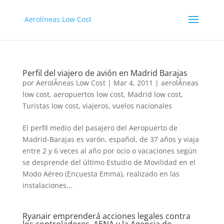
Aerolíneas Low Cost
Perfil del viajero de avión en Madrid Barajas
por
AerolÃ­neas Low Cost
|
Mar 4, 2011
|
aerolÃ­neas
low cost
,
aeropuertos low cost
,
Madrid low cost
,
Turistas low cost
,
viajeros
,
vuelos nacionales
El perfil medio del pasajero del Aeropuerto de
Madrid-Barajas es varón, español, de 37 años y viaja
entre 2 y 6 veces al año por ocio o vacaciones según
se desprende del último Estudio de Movilidad en el
Modo Aéreo (Encuesta Emma), realizado en las
instalaciones...
Ryanair emprenderá acciones legales contra