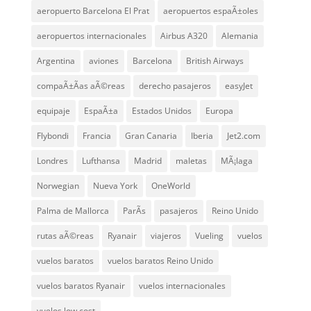
aeropuerto Barcelona El Prat
aeropuertos espaÃ±oles
aeropuertos internacionales
Airbus A320
Alemania
Argentina
aviones
Barcelona
British Airways
compaÃ±Ã­as aÃ©reas
derecho pasajeros
easyJet
equipaje
EspaÃ±a
Estados Unidos
Europa
Flybondi
Francia
Gran Canaria
Iberia
Jet2.com
Londres
Lufthansa
Madrid
maletas
MÃ¡laga
Norwegian
Nueva York
OneWorld
Palma de Mallorca
ParÃ­s
pasajeros
Reino Unido
rutas aÃ©reas
Ryanair
viajeros
Vueling
vuelos
vuelos baratos
vuelos baratos Reino Unido
vuelos baratos Ryanair
vuelos internacionales
vuelos low cost