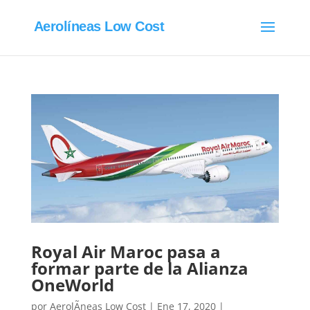
Aerolíneas Low Cost
Royal Air Maroc pasa a
formar parte de la Alianza
OneWorld
por
AerolÃ­neas Low Cost
|
Ene 17, 2020
|