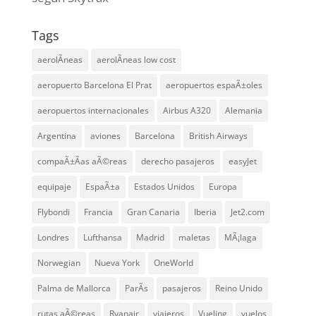
Tags
aerolÃ­neas
aerolÃ­neas low cost
aeropuerto Barcelona El Prat
aeropuertos espaÃ±oles
aeropuertos internacionales
Airbus A320
Alemania
Argentina
aviones
Barcelona
British Airways
compaÃ±Ã­as aÃ©reas
derecho pasajeros
easyJet
equipaje
EspaÃ±a
Estados Unidos
Europa
Flybondi
Francia
Gran Canaria
Iberia
Jet2.com
Londres
Lufthansa
Madrid
maletas
MÃ¡laga
Norwegian
Nueva York
OneWorld
Palma de Mallorca
ParÃ­s
pasajeros
Reino Unido
rutas aÃ©reas
Ryanair
viajeros
Vueling
vuelos