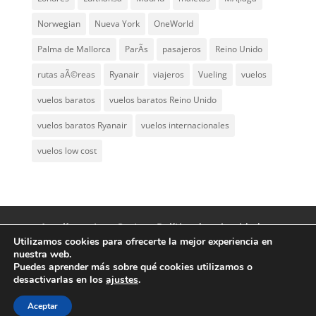
Norwegian
Nueva York
OneWorld
Palma de Mallorca
ParÃ­s
pasajeros
Reino Unido
rutas aÃ©reas
Ryanair
viajeros
Vueling
vuelos
vuelos baratos
vuelos baratos Reino Unido
vuelos baratos Ryanair
vuelos internacionales
vuelos low cost
Aerolíneas Low Cost
Política de privacidad
Utilizamos cookies para ofrecerte la mejor experiencia en
Aviso Legal
Contacto
nuestra web.
Puedes aprender más sobre qué cookies utilizamos o
desactivarlas en los
ajustes
.
© Aerolíneas Low Cost 2007 - 2024 | Vuelos
baratos y aerolíneas low cost worldwide
Aceptar