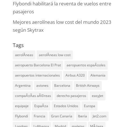
Flybondi habilitará la reventa de vuelos entre
pasajeros
Mejores aerolíneas low cost del mundo 2023
según Skytrax
Tags
aerolÃ­neas
aerolÃ­neas low cost
aeropuerto Barcelona El Prat
aeropuertos espaÃ±oles
aeropuertos internacionales
Airbus A320
Alemania
Argentina
aviones
Barcelona
British Airways
compaÃ±Ã­as aÃ©reas
derecho pasajeros
easyJet
equipaje
EspaÃ±a
Estados Unidos
Europa
Flybondi
Francia
Gran Canaria
Iberia
Jet2.com
Londres
Lufthansa
Madrid
maletas
MÃ¡laga