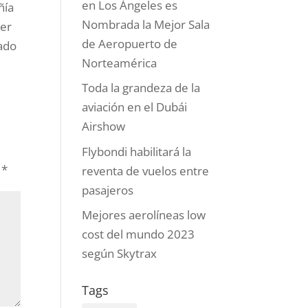
en Los Ángeles es
ñía
Nombrada la Mejor Sala
der
de Aeropuerto de
sado
Norteamérica
Toda la grandeza de la
aviación en el Dubái
Airshow
Flybondi habilitará la
n
*
reventa de vuelos entre
pasajeros
Mejores aerolíneas low
cost del mundo 2023
según Skytrax
Tags