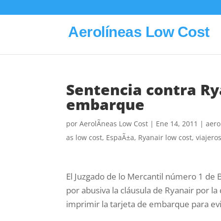
Aerolíneas Low Cost
Sentencia contra Rya
embarque
por
AerolÃ­neas Low Cost
|
Ene 14, 2011
|
aero
as low cost
,
EspaÃ±a
,
Ryanair low cost
,
viajero
El Juzgado de lo Mercantil número 1 de 
por abusiva la cláusula de Ryanair por la q
imprimir la tarjeta de embarque para ev