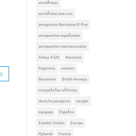
aerolÃ­neas
aerolÃ­neas low cost
aeropuerto Barcelona El Prat
aeropuertos espaÃ±oles
aeropuertos internacionales
Airbus A320
Alemania
Argentina
aviones
Barcelona
British Airways
compaÃ±Ã­as aÃ©reas
derecho pasajeros
easyJet
equipaje
EspaÃ±a
Estados Unidos
Europa
Flybondi
Francia