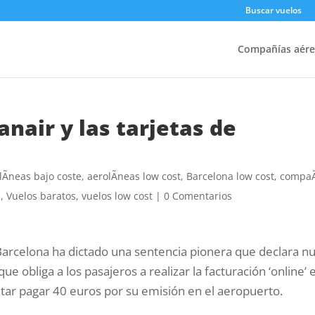
Buscar vuelos
Compañías aére
nair y las tarjetas de
lÃ­neas bajo coste
,
aerolÃ­neas low cost
,
Barcelona low cost
,
compa
s
,
Vuelos baratos
,
vuelos low cost
|
0 Comentarios
Barcelona ha dictado una sentencia pionera que declara nu
ue obliga a los pasajeros a realizar la facturación ‘online’ 
itar pagar 40 euros por su emisión en el aeropuerto.