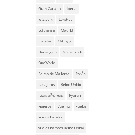
Gran Canaria
Iberia
Jet2.com
Londres
Lufthansa
Madrid
maletas
MÃ¡laga
Norwegian
Nueva York
OneWorld
Palma de Mallorca
ParÃ­s
pasajeros
Reino Unido
rutas aÃ©reas
Ryanair
viajeros
Vueling
vuelos
vuelos baratos
vuelos baratos Reino Unido