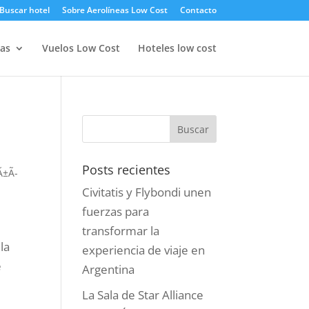
Buscar hotel
Sobre Aerolíneas Low Cost
Contacto
as
Vuelos Low Cost
Hoteles low cost
Posts recientes
Ã±Ã­
Civitatis y Flybondi unen
fuerzas para
transformar la
la
experiencia de viaje en
e
Argentina
La Sala de Star Alliance