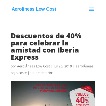
Aerolíneas Low Cost
Descuentos de 40%
para celebrar la
amistad con Iberia
Express
por
AerolÃ­neas Low Cost
|
Jul 26, 2019
|
aerolÃ­neas
bajo coste
|
0 Comentarios