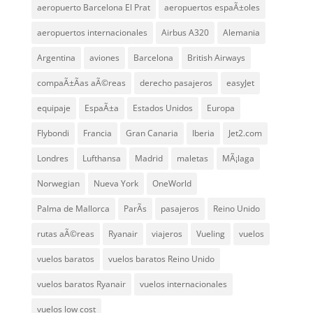
aeropuerto Barcelona El Prat
aeropuertos espaÃ±oles
aeropuertos internacionales
Airbus A320
Alemania
Argentina
aviones
Barcelona
British Airways
compaÃ±Ã­as aÃ©reas
derecho pasajeros
easyJet
equipaje
EspaÃ±a
Estados Unidos
Europa
Flybondi
Francia
Gran Canaria
Iberia
Jet2.com
Londres
Lufthansa
Madrid
maletas
MÃ¡laga
Norwegian
Nueva York
OneWorld
Palma de Mallorca
ParÃ­s
pasajeros
Reino Unido
rutas aÃ©reas
Ryanair
viajeros
Vueling
vuelos
vuelos baratos
vuelos baratos Reino Unido
vuelos baratos Ryanair
vuelos internacionales
vuelos low cost