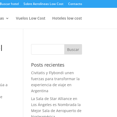
Buscar hotel
Sobre Aerolíneas Low Cost
Contacto
as
Vuelos Low Cost
Hoteles low cost
l
Posts recientes
Civitatis y Flybondi unen
fuerzas para transformar la
túa a
experiencia de viaje en
Argentina
se
La Sala de Star Alliance en
Los Ángeles es Nombrada la
Mejor Sala de Aeropuerto de
Norteamérica