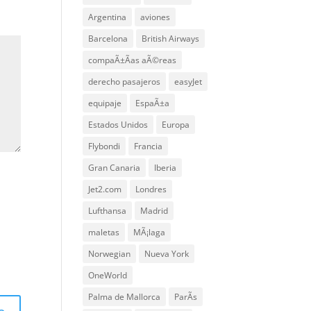
Argentina
aviones
Barcelona
British Airways
compaÃ±Ã­as aÃ©reas
derecho pasajeros
easyJet
equipaje
EspaÃ±a
Estados Unidos
Europa
Flybondi
Francia
Gran Canaria
Iberia
Jet2.com
Londres
Lufthansa
Madrid
maletas
MÃ¡laga
Norwegian
Nueva York
OneWorld
Palma de Mallorca
ParÃ­s