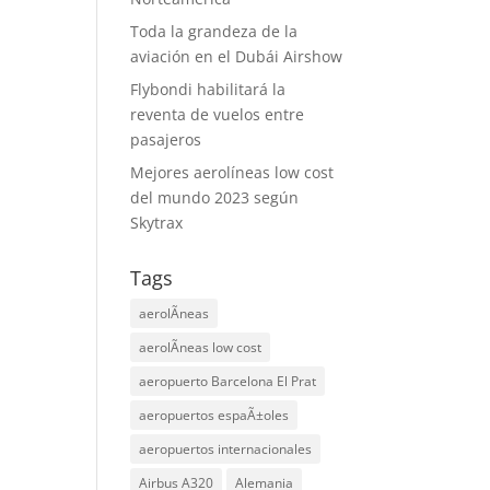
Toda la grandeza de la
aviación en el Dubái Airshow
Flybondi habilitará la
reventa de vuelos entre
pasajeros
Mejores aerolíneas low cost
del mundo 2023 según
Skytrax
Tags
aerolÃ­neas
aerolÃ­neas low cost
aeropuerto Barcelona El Prat
aeropuertos espaÃ±oles
aeropuertos internacionales
Airbus A320
Alemania