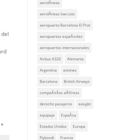
a
aerolÃ­neas
e
aerolÃ­neas low cost
aeropuerto Barcelona El Prat
 del
aeropuertos espaÃ±oles
aeropuertos internacionales
ord
Airbus A320
Alemania
r
Argentina
aviones
Barcelona
British Airways
compaÃ±Ã­as aÃ©reas
derecho pasajeros
easyJet
equipaje
EspaÃ±a
n
*
Estados Unidos
Europa
Flybondi
Francia