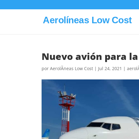
Aerolíneas Low Cost
Nuevo avión para la
por
AerolÃ­neas Low Cost
|
Jul 24, 2021
|
aerol