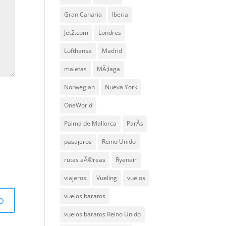
Gran Canaria
Iberia
Jet2.com
Londres
Lufthansa
Madrid
maletas
MÃ¡laga
Norwegian
Nueva York
OneWorld
Palma de Mallorca
ParÃ­s
pasajeros
Reino Unido
rutas aÃ©reas
Ryanair
viajeros
Vueling
vuelos
vuelos baratos
vuelos baratos Reino Unido