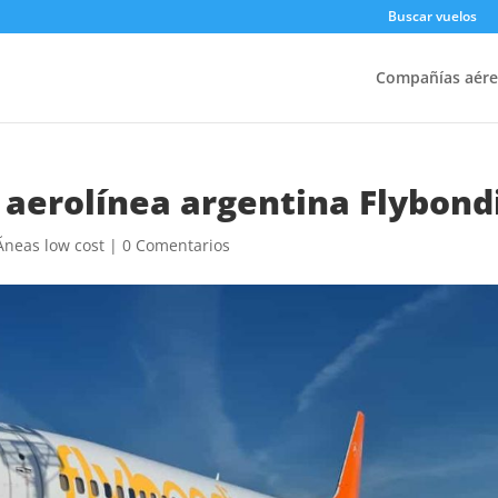
Buscar vuelos
Compañías aére
 aerolínea argentina Flybond
Ã­neas low cost
|
0 Comentarios