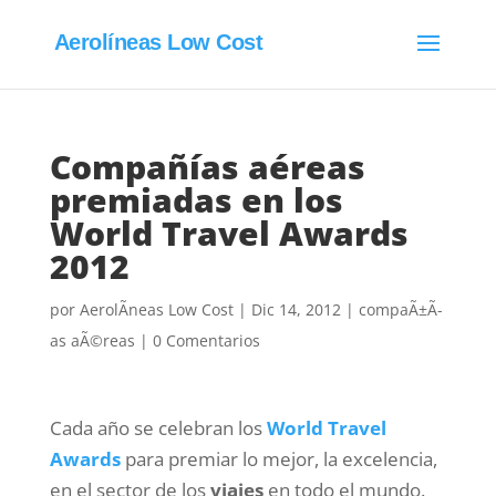
Aerolíneas Low Cost
Compañías aéreas
premiadas en los
World Travel Awards
2012
por
AerolÃ­neas Low Cost
|
Dic 14, 2012
|
compaÃ±Ã­
as aÃ©reas
|
0 Comentarios
Cada año se celebran los
World Travel
Awards
para premiar lo mejor, la excelencia,
en el sector de los
viajes
en todo el mundo.