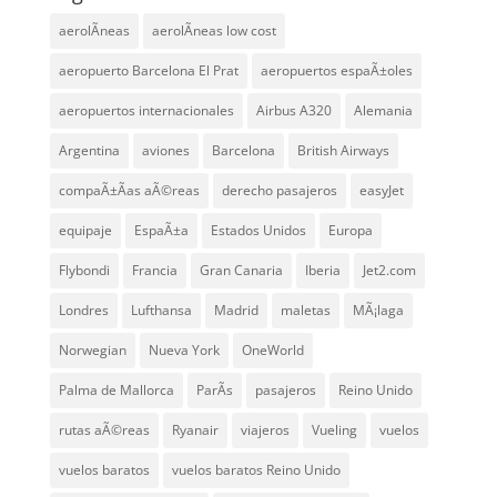
aerolÃ­neas
aerolÃ­neas low cost
aeropuerto Barcelona El Prat
aeropuertos espaÃ±oles
aeropuertos internacionales
Airbus A320
Alemania
Argentina
aviones
Barcelona
British Airways
compaÃ±Ã­as aÃ©reas
derecho pasajeros
easyJet
equipaje
EspaÃ±a
Estados Unidos
Europa
Flybondi
Francia
Gran Canaria
Iberia
Jet2.com
Londres
Lufthansa
Madrid
maletas
MÃ¡laga
Norwegian
Nueva York
OneWorld
Palma de Mallorca
ParÃ­s
pasajeros
Reino Unido
rutas aÃ©reas
Ryanair
viajeros
Vueling
vuelos
vuelos baratos
vuelos baratos Reino Unido