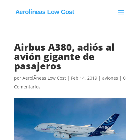
Aerolíneas Low Cost
Airbus A380, adiós al
avión gigante de
pasajeros
por
AerolÃ­neas Low Cost
|
Feb 14, 2019
|
aviones
|
0
Comentarios