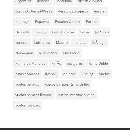
Argentina
aviones
Barcelona
British Airways
compaÃ±Ã­as aÃ©reas
derecho pasajeros
easyJet
equipaje
EspaÃ±a
Estados Unidos
Europa
Flybondi
Francia
Gran Canaria
Iberia
Jet2.com
Londres
Lufthansa
Madrid
maletas
MÃ¡laga
Norwegian
Nueva York
OneWorld
Palma de Mallorca
ParÃ­s
pasajeros
Reino Unido
rutas aÃ©reas
Ryanair
viajeros
Vueling
vuelos
vuelos baratos
vuelos baratos Reino Unido
vuelos baratos Ryanair
vuelos internacionales
vuelos low cost