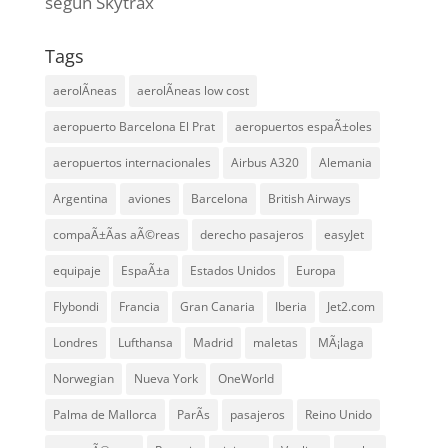
según Skytrax
Tags
aerolÃ­neas
aerolÃ­neas low cost
aeropuerto Barcelona El Prat
aeropuertos espaÃ±oles
aeropuertos internacionales
Airbus A320
Alemania
Argentina
aviones
Barcelona
British Airways
compaÃ±Ã­as aÃ©reas
derecho pasajeros
easyJet
equipaje
EspaÃ±a
Estados Unidos
Europa
Flybondi
Francia
Gran Canaria
Iberia
Jet2.com
Londres
Lufthansa
Madrid
maletas
MÃ¡laga
Norwegian
Nueva York
OneWorld
Palma de Mallorca
ParÃ­s
pasajeros
Reino Unido