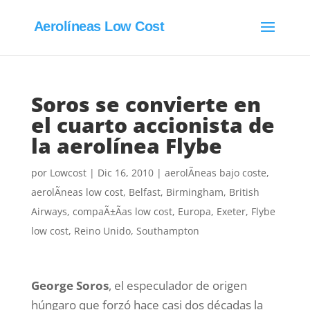
Aerolíneas Low Cost
Soros se convierte en
el cuarto accionista de
la aerolínea Flybe
por
Lowcost
|
Dic 16, 2010
|
aerolÃ­neas bajo coste
,
aerolÃ­neas low cost
,
Belfast
,
Birmingham
,
British
Airways
,
compaÃ±Ã­as low cost
,
Europa
,
Exeter
,
Flybe
low cost
,
Reino Unido
,
Southampton
George Soros
, el especulador de origen
húngaro que forzó hace casi dos décadas la