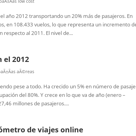
aÃ±Ã­as low cost
o el año 2012 transportando un 20% más de pasajeros. En
s, en 108.433 vuelos, lo que representa un incremento d
respecto al 2011. El nivel de...
 el 2012
aÃ±Ã­as aÃ©reas
ciendo pese a todo. Ha crecido un 5% en número de pasaj
pación del 80%. Y crece en lo que va de año (enero –
7,46 millones de pasajeros....
ómetro de viajes online