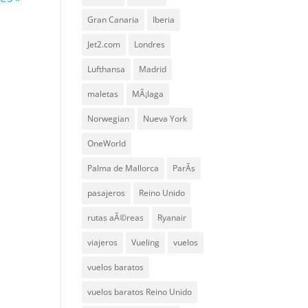
Gran Canaria
Iberia
Jet2.com
Londres
Lufthansa
Madrid
maletas
MÃ¡laga
Norwegian
Nueva York
OneWorld
Palma de Mallorca
ParÃ­s
pasajeros
Reino Unido
rutas aÃ©reas
Ryanair
viajeros
Vueling
vuelos
vuelos baratos
vuelos baratos Reino Unido