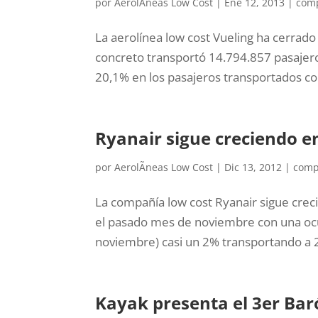
por
AerolÃ­neas Low Cost
|
Ene 12, 2013
|
comp
La aerolínea low cost Vueling ha cerrad
concreto transportó 14.794.857 pasajero
20,1% en los pasajeros transportados con 
Ryanair sigue creciendo en
por
AerolÃ­neas Low Cost
|
Dic 13, 2012
|
comp
La compañía low cost Ryanair sigue cre
el pasado mes de noviembre con una ocu
noviembre) casi un 2% transportando a 2
Kayak presenta el 3er Bar