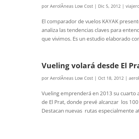
por
AerolÃ­neas Low Cost
|
Dic 5, 2012
|
viajer
El comparador de vuelos KAYAK presentó
analiza las tendencias claves para entend
que vivimos. Es un estudio elaborado con 
Vueling volará desde El Pr
por
AerolÃ­neas Low Cost
|
Oct 18, 2012
|
aero
Vueling emprenderá en 2013 su cuarto 
de El Prat, donde prevé alcanzar los 10
Destacan nuevas rutas especialmente atra