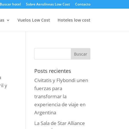
Buscar hotel
Sobre Aerolíneas Low Cost
Contacto
as
Vuelos Low Cost
Hoteles low cost
Posts recientes
a
Civitatis y Flybondi unen
il y
fuerzas para
transformar la
experiencia de viaje en
Argentina
La Sala de Star Alliance