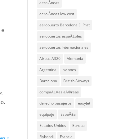
aerolÃ­neas
aerolÃ­neas low cost
aeropuerto Barcelona El Prat
 el
aeropuertos espaÃ±oles
aeropuertos internacionales
Airbus A320
Alemania
Argentina
aviones
Barcelona
British Airways
compaÃ±Ã­as aÃ©reas
és
no.
derecho pasajeros
easyJet
equipaje
EspaÃ±a
Estados Unidos
Europa
Flybondi
Francia
es »