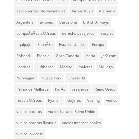
aeropuertos internacionales
Airbus A320
Alemania
Argentina
aviones
Barcelona
British Airways
compaÃ±Ã­as aÃ©reas
derecho pasajeros
easyJet
equipaje
EspaÃ±a
Estados Unidos
Europa
Flybondi
Francia
Gran Canaria
Iberia
Jet2.com
Londres
Lufthansa
Madrid
maletas
MÃ¡laga
Norwegian
Nueva York
OneWorld
Palma de Mallorca
ParÃ­s
pasajeros
Reino Unido
rutas aÃ©reas
Ryanair
viajeros
Vueling
vuelos
vuelos baratos
vuelos baratos Reino Unido
vuelos baratos Ryanair
vuelos internacionales
vuelos low cost