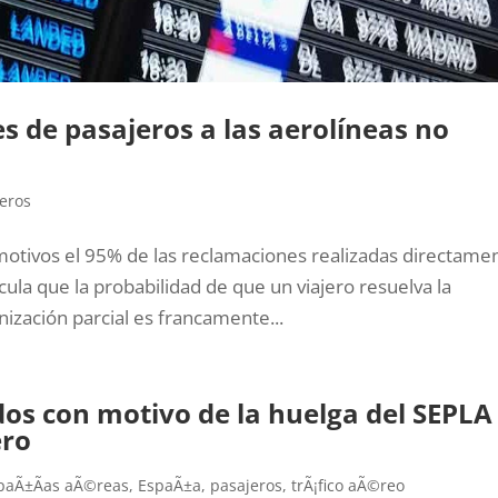
s de pasajeros a las aerolíneas no
eros
motivos el 95% de las reclamaciones realizadas directame
cula que la probabilidad de que un viajero resuelva la
nización parcial es francamente...
dos con motivo de la huelga del SEPLA
ero
aÃ±Ã­as aÃ©reas
,
EspaÃ±a
,
pasajeros
,
trÃ¡fico aÃ©reo