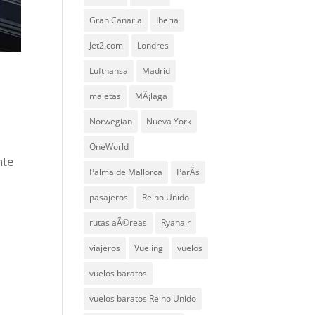
Gran Canaria
Iberia
Jet2.com
Londres
Lufthansa
Madrid
maletas
MÃ¡laga
Norwegian
Nueva York
OneWorld
nte
Palma de Mallorca
ParÃ­s
pasajeros
Reino Unido
rutas aÃ©reas
Ryanair
viajeros
Vueling
vuelos
vuelos baratos
vuelos baratos Reino Unido