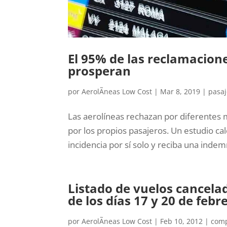
El 95% de las reclamacione
prosperan
por
AerolÃ­neas Low Cost
|
Mar 8, 2019
|
pasaj
Las aerolíneas rechazan por diferentes 
por los propios pasajeros. Un estudio cal
incidencia por sí solo y reciba una indem
Listado de vuelos cancela
de los días 17 y 20 de febr
por
AerolÃ­neas Low Cost
|
Feb 10, 2012
|
comp