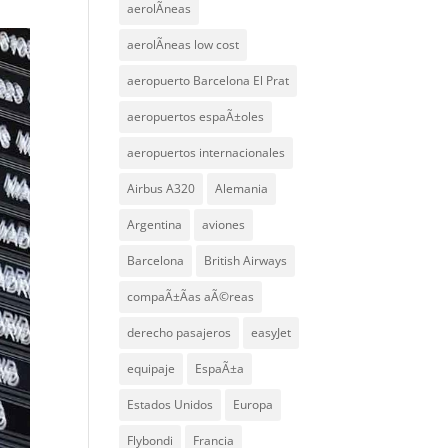
aerolÃ­neas
aerolÃ­neas low cost
aeropuerto Barcelona El Prat
aeropuertos espaÃ±oles
aeropuertos internacionales
Airbus A320
Alemania
Argentina
aviones
Barcelona
British Airways
compaÃ±Ã­as aÃ©reas
derecho pasajeros
easyJet
equipaje
EspaÃ±a
Estados Unidos
Europa
Flybondi
Francia